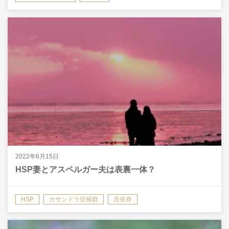
2022年6月15日
HSP妻とアスペルガー夫は表裏一体？
HSP
カサンドラ症候群
共依存
発達障害グレーゾーン