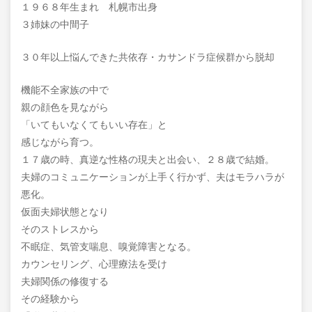
１９６８年生まれ 札幌市出身
３姉妹の中間子
３０年以上悩んできた共依存・カサンドラ症候群から脱却
機能不全家族の中で
親の顔色を見ながら
「いてもいなくてもいい存在」と
感じながら育つ。
１７歳の時、真逆な性格の現夫と出会い、２８歳で結婚。
夫婦のコミュニケーションが上手く行かず、夫はモラハラが
悪化。
仮面夫婦状態となり
そのストレスから
不眠症、気管支喘息、嗅覚障害となる。
カウンセリング、心理療法を受け
夫婦関係の修復する
その経験から