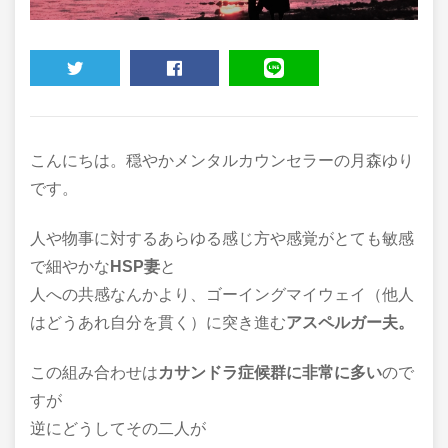
TWEET
SHARE
LINE
こんにちは。穏やかメンタルカウンセラーの月森ゆり
です。
人や物事に対するあらゆる感じ方や感覚がとても敏感
で細やかな
HSP妻
と
人への共感なんかより、ゴーイングマイウェイ（他人
はどうあれ自分を貫く）に突き進む
アスペルガー夫。
この組み合わせは
カサンドラ症候群に非常に多い
ので
すが
逆にどうしてその二人が