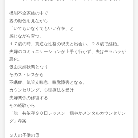
機能不全家族の中で
親の顔色を見ながら
「いてもいなくてもいい存在」と
感じながら育つ。
１７歳の時、真逆な性格の現夫と出会い、２８歳で結婚。
夫婦のコミュニケーションが上手く行かず、夫はモラハラが
悪化。
仮面夫婦状態となり
そのストレスから
不眠症、気管支喘息、嗅覚障害となる。
カウンセリング、心理療法を受け
夫婦関係の修復する
その経験から
「脱・共依存９０日レッスン 穏やかメンタルカウンセリン
グ」考案
３人の子供の母